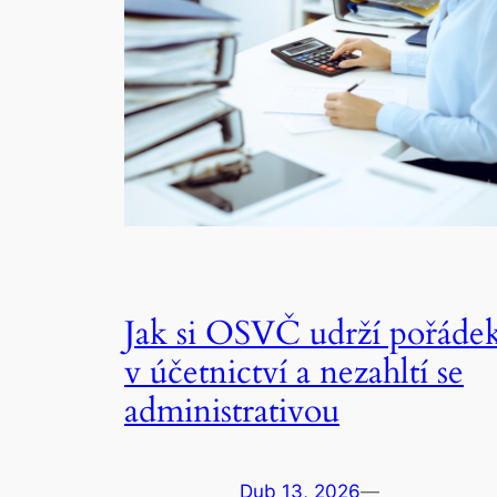
Jak si OSVČ udrží pořáde
v účetnictví a nezahltí se
administrativou
Dub 13, 2026
—