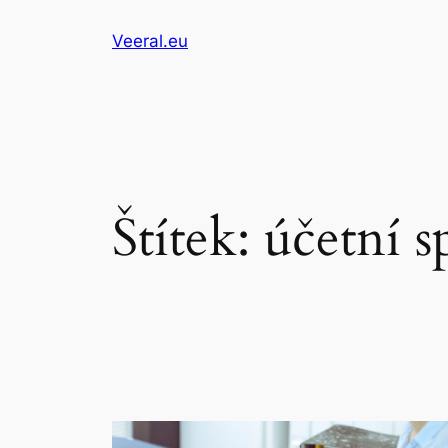
Přeskočit
Veeral.eu
na
obsah
Štítek:
účetní s