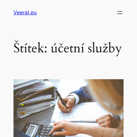
Přeskočit
Veeral.eu
na
obsah
Štítek:
účetní služby