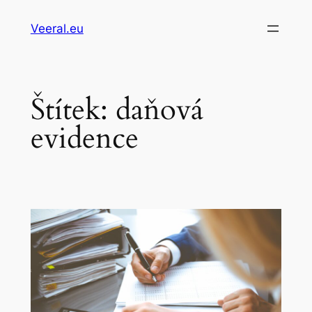
Přeskočit
Veeral.eu
na
obsah
Štítek:
daňová
evidence