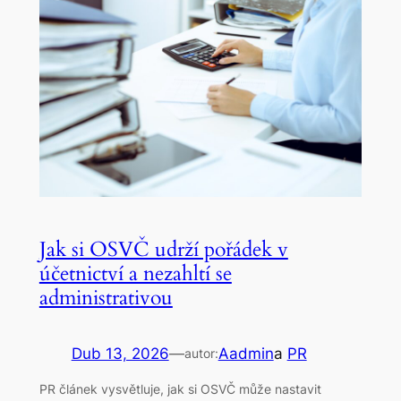
Jak si OSVČ udrží pořádek v
účetnictví a nezahltí se
administrativou
Dub 13, 2026
—
Aadmin
a
PR
autor:
PR článek vysvětluje, jak si OSVČ může nastavit